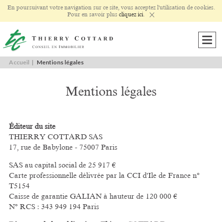
En poursuivant votre navigation sur ce site, vous acceptez l'utilisation de cookies.
×
Pour en savoir plus
cliquez ici
.
Affi
la
navi
Accueil
Mentions légales
Mentions légales
Éditeur du site
THIERRY COTTARD SAS
17, rue de Babylone - 75007 Paris
SAS au capital social de 25 917 €
Carte professionnelle délivrée par la CCI d'Ile de France n°
T5154
Caisse de garantie GALIAN à hauteur de 120 000 €
N° RCS : 343 949 194 Paris