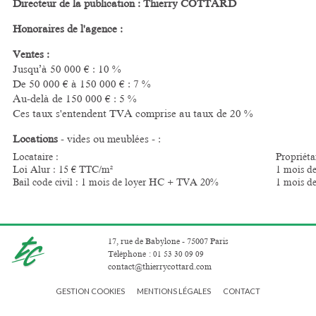
Directeur de la publication : Thierry COTTARD
Honoraires de l'agence :
Ventes :
Jusqu’à 50 000 € : 10 %
De 50 000 € à 150 000 € : 7 %
Au-delà de 150 000 € : 5 %
Ces taux s'entendent TVA comprise au taux de 20 %
Locations
- vides ou meublées - :
Locataire :
Propriétai
Loi Alur : 15 € TTC/m²
1 mois d
Bail code civil : 1 mois de loyer HC + TVA 20%
1 mois d
17, rue de Babylone - 75007 Paris
Téléphone
:
01 53 30 09 09
contact@thierrycottard.com
GESTION COOKIES
MENTIONS LÉGALES
CONTACT